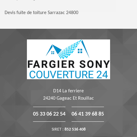
Devis fuite de toiture Sarrazac 24800
D14 La ferriere
24240 Gageac Et Rouillac
05 33 06 22 54
06 41 39 68 85
SIRET :
852 536 408