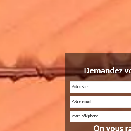
Demandez vo
On vous r