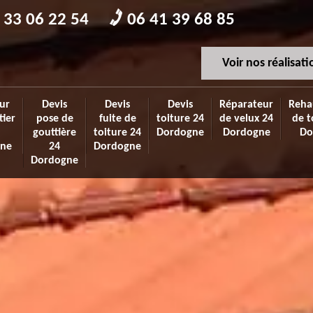
 33 06 22 54
06 41 39 68 85
Voir nos réalisati
ur
Devis
Devis
Devis
Réparateur
Reha
tier
pose de
fuite de
toiture 24
de velux 24
de t
gouttière
toiture 24
Dordogne
Dordogne
Do
ne
24
Dordogne
Dordogne