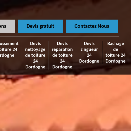
ons
Devis gratuit
Contactez Nous
ussement
Devis
Devis
Devis
Bachage
oiture 24
nettoyage
réparation
zingueur
de
rdogne
de toiture
de toiture
24
toiture 24
24
24
Dordogne
Dordogne
Dordogne
Dordogne