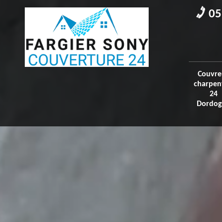
05
Couvre
charpen
24
Dordog