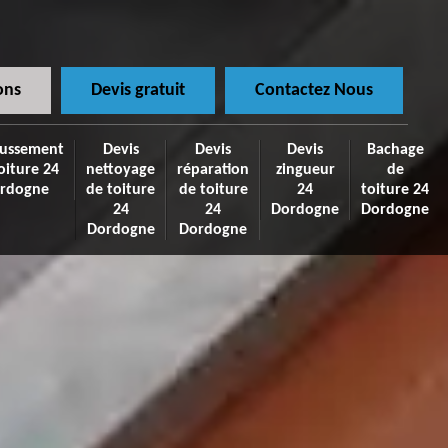
ons
Devis gratuit
Contactez Nous
ussement
Devis
Devis
Devis
Bachage
oiture 24
nettoyage
réparation
zingueur
de
rdogne
de toiture
de toiture
24
toiture 24
24
24
Dordogne
Dordogne
Dordogne
Dordogne