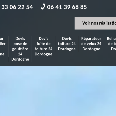
 33 06 22 54
06 41 39 68 85
Voir nos réalisati
ur
Devis
Devis
Devis
Réparateur
Reha
tier
pose de
fuite de
toiture 24
de velux 24
de t
gouttière
toiture 24
Dordogne
Dordogne
Do
ne
24
Dordogne
Dordogne