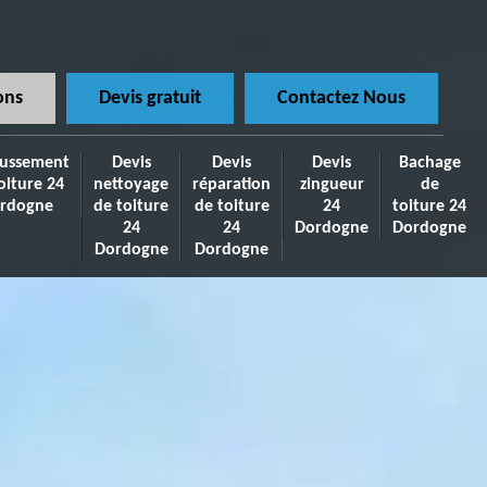
ons
Devis gratuit
Contactez Nous
ussement
Devis
Devis
Devis
Bachage
oiture 24
nettoyage
réparation
zingueur
de
rdogne
de toiture
de toiture
24
toiture 24
24
24
Dordogne
Dordogne
Dordogne
Dordogne