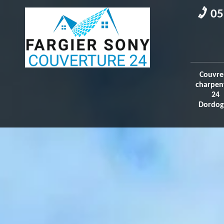
05
Couvre
charpen
24
Dordog