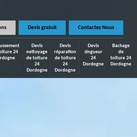
ons
Devis gratuit
Contactez Nous
ussement
Devis
Devis
Devis
Bachage
oiture 24
nettoyage
réparation
zingueur
de
rdogne
de toiture
de toiture
24
toiture 24
24
24
Dordogne
Dordogne
Dordogne
Dordogne