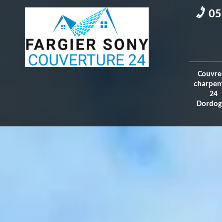
05
Couvre
charpen
24
Dordog