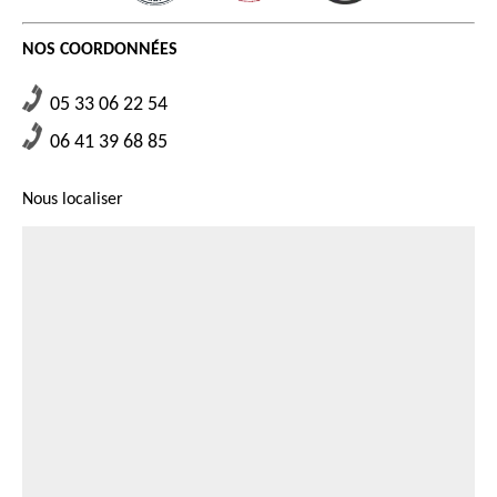
de devis. Mais pour diminuer le budget indispensable, il est recommandé
est indispensable de faire une demande de devis.
l’accomplissement de devis de votre projet, nous vous prions de ne pas
de choisir le prestataire le plus proche de chez vous.
hésiter à nous contacter. Notre zone d’intervention est dans la ville de
NOS COORDONNÉES
Saint Etienne De Puycorbier et également aux alentours.
05 33 06 22 54
06 41 39 68 85
Nous localiser