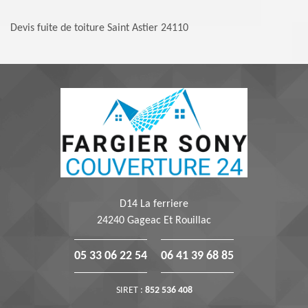
Devis fuite de toiture Saint Astier 24110
D14 La ferriere
24240 Gageac Et Rouillac
05 33 06 22 54
06 41 39 68 85
SIRET :
852 536 408