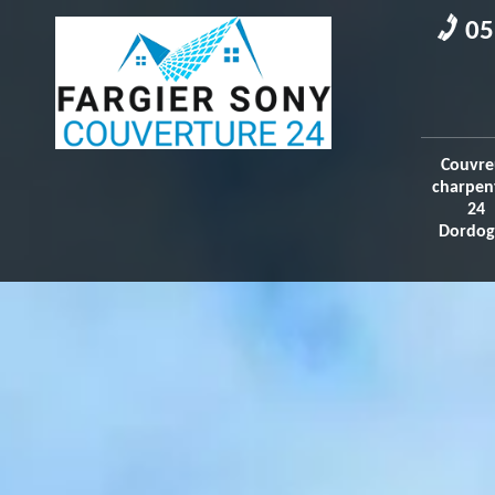
05
Couvre
charpen
24
Dordog