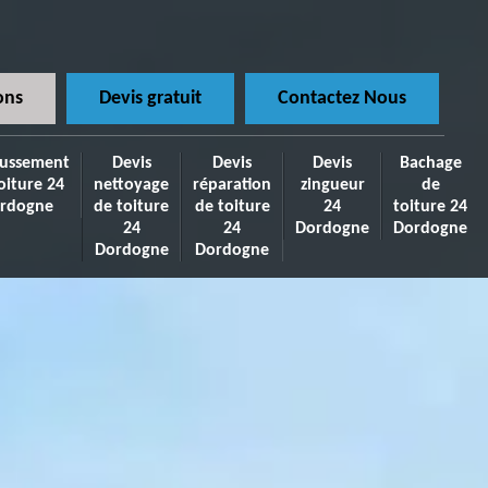
ons
Devis gratuit
Contactez Nous
ussement
Devis
Devis
Devis
Bachage
oiture 24
nettoyage
réparation
zingueur
de
rdogne
de toiture
de toiture
24
toiture 24
24
24
Dordogne
Dordogne
Dordogne
Dordogne