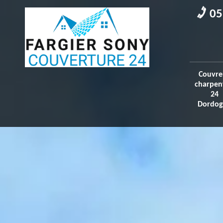
05
Couvre
charpen
24
Dordog