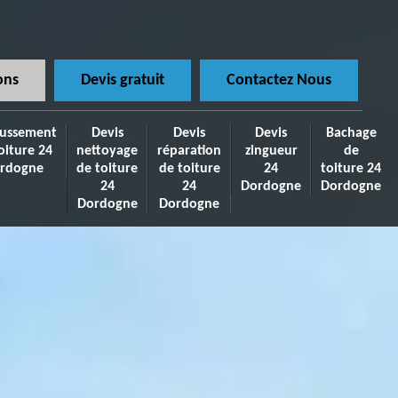
ons
Devis gratuit
Contactez Nous
ussement
Devis
Devis
Devis
Bachage
oiture 24
nettoyage
réparation
zingueur
de
rdogne
de toiture
de toiture
24
toiture 24
24
24
Dordogne
Dordogne
Dordogne
Dordogne