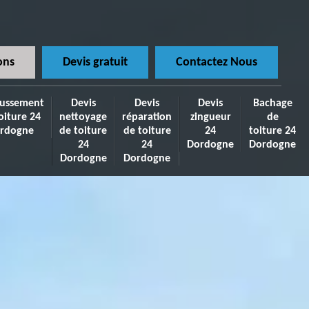
ons
Devis gratuit
Contactez Nous
ussement
Devis
Devis
Devis
Bachage
oiture 24
nettoyage
réparation
zingueur
de
rdogne
de toiture
de toiture
24
toiture 24
24
24
Dordogne
Dordogne
Dordogne
Dordogne