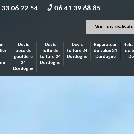
 33 06 22 54
06 41 39 68 85
Voir nos réalisati
ur
Devis
Devis
Devis
Réparateur
Reha
tier
pose de
fuite de
toiture 24
de velux 24
de t
gouttière
toiture 24
Dordogne
Dordogne
Do
ne
24
Dordogne
Dordogne