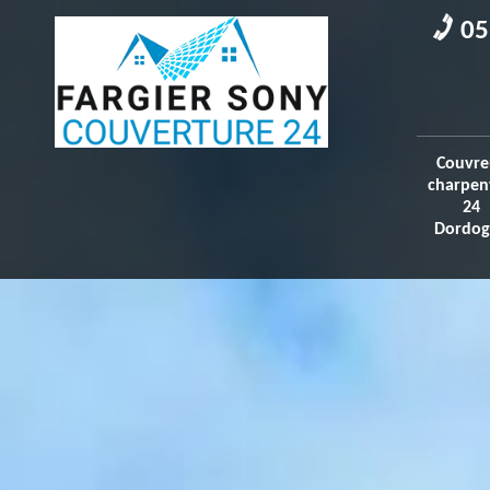
05
Couvre
charpen
24
Dordog