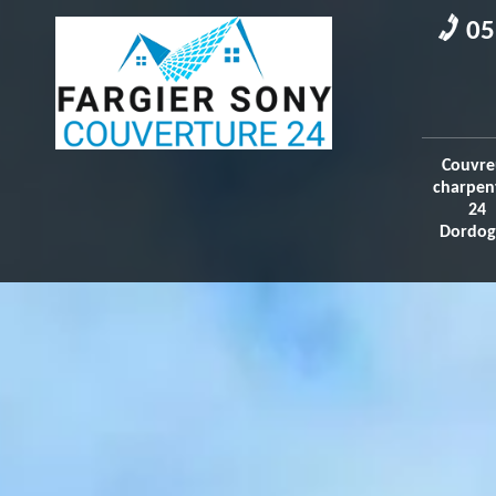
05
Couvre
charpen
24
Dordog