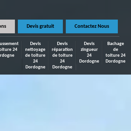
ons
Devis gratuit
Contactez Nous
ussement
Devis
Devis
Devis
Bachage
oiture 24
nettoyage
réparation
zingueur
de
rdogne
de toiture
de toiture
24
toiture 24
24
24
Dordogne
Dordogne
Dordogne
Dordogne