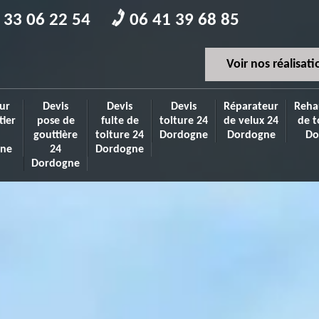
 33 06 22 54
06 41 39 68 85
Voir nos réalisati
ur
Devis
Devis
Devis
Réparateur
Reha
tier
pose de
fuite de
toiture 24
de velux 24
de t
gouttière
toiture 24
Dordogne
Dordogne
Do
ne
24
Dordogne
Dordogne