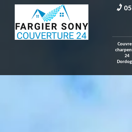
05
Couvre
charpen
24
Dordog