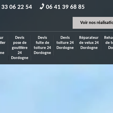
 33 06 22 54
06 41 39 68 85
Voir nos réalisati
ur
Devis
Devis
Devis
Réparateur
Reha
tier
pose de
fuite de
toiture 24
de velux 24
de t
gouttière
toiture 24
Dordogne
Dordogne
Do
ne
24
Dordogne
Dordogne