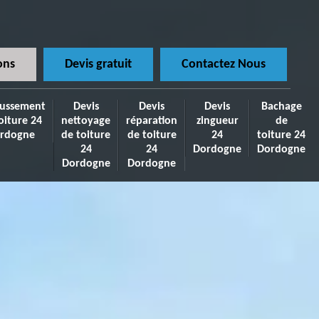
ons
Devis gratuit
Contactez Nous
ussement
Devis
Devis
Devis
Bachage
oiture 24
nettoyage
réparation
zingueur
de
rdogne
de toiture
de toiture
24
toiture 24
24
24
Dordogne
Dordogne
Dordogne
Dordogne