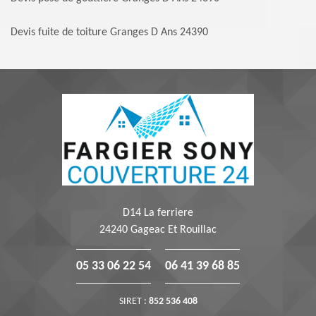
Devis fuite de toiture Granges D Ans 24390
D14 La ferriere
24240 Gageac Et Rouillac
05 33 06 22 54
06 41 39 68 85
SIRET :
852 536 408