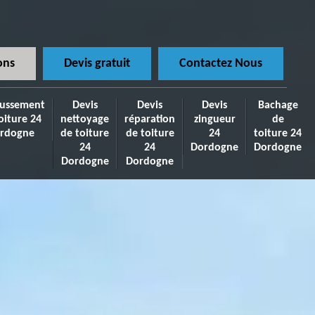
ons
Devis gratuit
Contactez Nous
ussement
Devis
Devis
Devis
Bachage
oiture 24
nettoyage
réparation
zingueur
de
rdogne
de toiture
de toiture
24
toiture 24
24
24
Dordogne
Dordogne
Dordogne
Dordogne