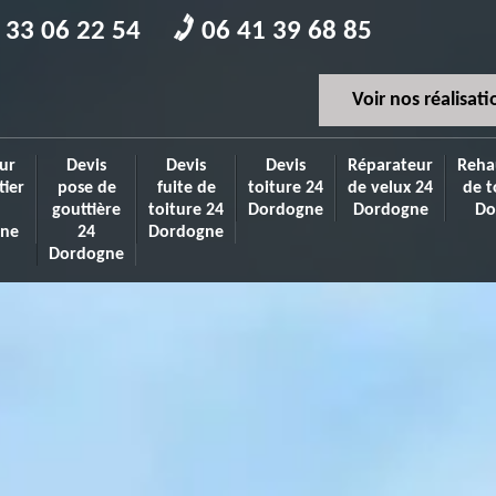
 33 06 22 54
06 41 39 68 85
Voir nos réalisati
ur
Devis
Devis
Devis
Réparateur
Reha
tier
pose de
fuite de
toiture 24
de velux 24
de t
gouttière
toiture 24
Dordogne
Dordogne
Do
ne
24
Dordogne
Dordogne