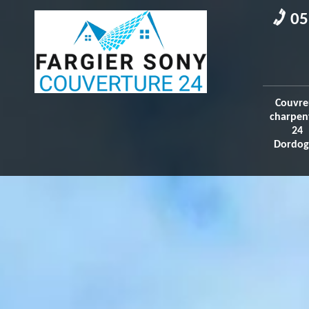
05
Couvre
charpen
24
Dordog