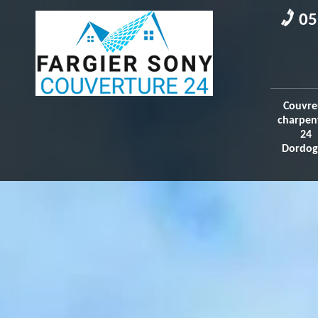
05
Couvre
charpen
24
Dordog