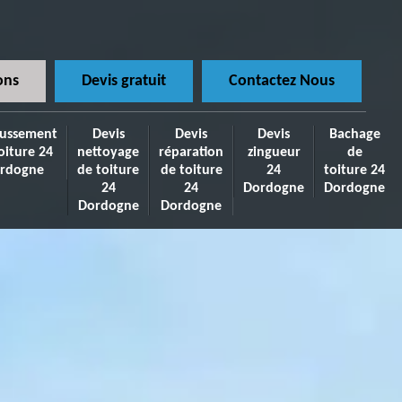
ons
Devis gratuit
Contactez Nous
ussement
Devis
Devis
Devis
Bachage
oiture 24
nettoyage
réparation
zingueur
de
rdogne
de toiture
de toiture
24
toiture 24
24
24
Dordogne
Dordogne
Dordogne
Dordogne