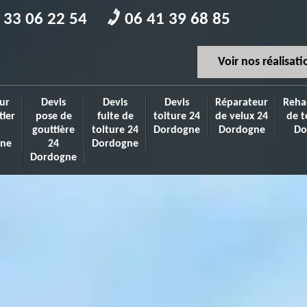
 33 06 22 54
06 41 39 68 85
Voir nos réalisati
ur
Devis
Devis
Devis
Réparateur
Reha
tier
pose de
fuite de
toiture 24
de velux 24
de t
gouttière
toiture 24
Dordogne
Dordogne
Do
ne
24
Dordogne
Dordogne