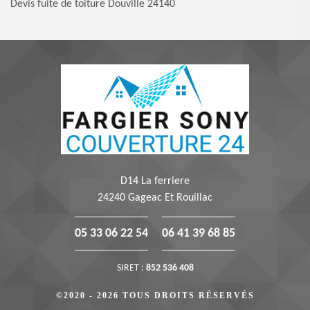
Devis fuite de toiture Douville 24140
D14 La ferriere
24240 Gageac Et Rouillac
05 33 06 22 54
06 41 39 68 85
SIRET :
852 536 408
©2020 - 2026 TOUS DROITS RÉSERVÉS