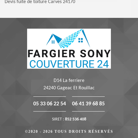
Devis fuite de toiture Carves 24170
D14 La ferriere
24240 Gageac Et Rouillac
05 33 06 22 54
06 41 39 68 85
SIRET :
852 536 408
©2020 - 2026 TOUS DROITS RÉSERVÉS