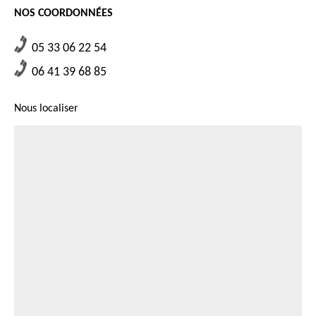
bon choix pour le réalisateur de votre projet. Faite votre demande de devis
NOS COORDONNÉES
parce que c’est gratuit et faisable dans le plus bref délai.
05 33 06 22 54
06 41 39 68 85
Nous localiser