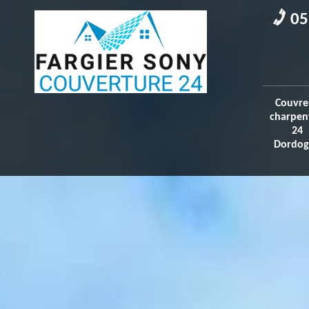
05
Couvre
charpen
24
Dordog