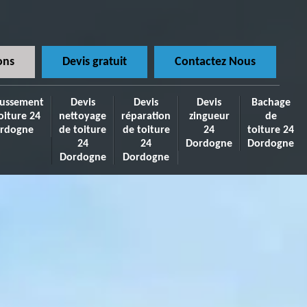
ons
Devis gratuit
Contactez Nous
ussement
Devis
Devis
Devis
Bachage
oiture 24
nettoyage
réparation
zingueur
de
rdogne
de toiture
de toiture
24
toiture 24
24
24
Dordogne
Dordogne
Dordogne
Dordogne