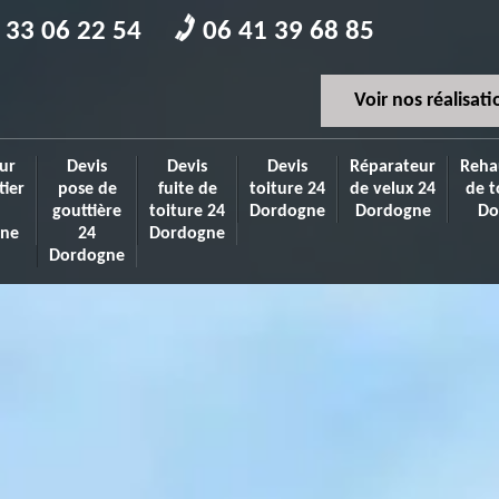
 33 06 22 54
06 41 39 68 85
Voir nos réalisati
ur
Devis
Devis
Devis
Réparateur
Reha
tier
pose de
fuite de
toiture 24
de velux 24
de t
gouttière
toiture 24
Dordogne
Dordogne
Do
ne
24
Dordogne
Dordogne