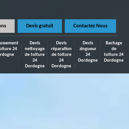
ons
Devis gratuit
Contactez Nous
ussement
Devis
Devis
Devis
Bachage
oiture 24
nettoyage
réparation
zingueur
de
rdogne
de toiture
de toiture
24
toiture 24
24
24
Dordogne
Dordogne
Dordogne
Dordogne