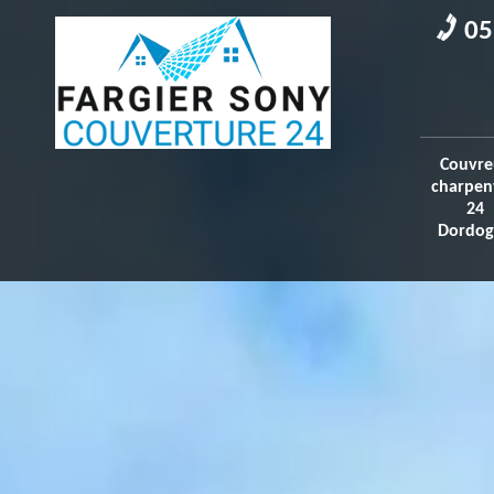
05
Couvre
charpen
24
Dordog