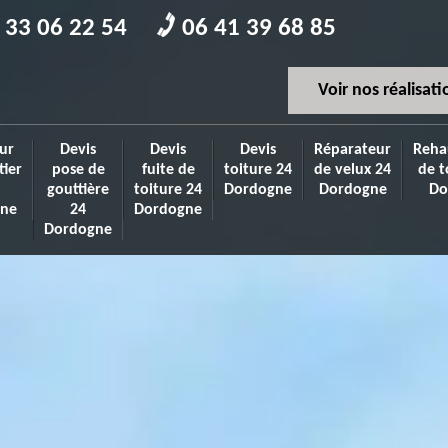
 33 06 22 54
06 41 39 68 85
Voir nos réalisati
ur
Devis
Devis
Devis
Réparateur
Reha
tier
pose de
fuite de
toiture 24
de velux 24
de t
gouttière
toiture 24
Dordogne
Dordogne
Do
ne
24
Dordogne
Dordogne