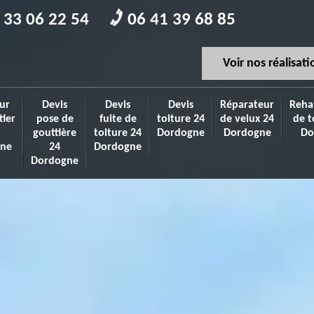
 33 06 22 54
06 41 39 68 85
Voir nos réalisati
ur
Devis
Devis
Devis
Réparateur
Reha
tier
pose de
fuite de
toiture 24
de velux 24
de t
gouttière
toiture 24
Dordogne
Dordogne
Do
ne
24
Dordogne
Dordogne