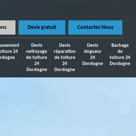
ons
Devis gratuit
Contactez Nous
ussement
Devis
Devis
Devis
Bachage
oiture 24
nettoyage
réparation
zingueur
de
rdogne
de toiture
de toiture
24
toiture 24
24
24
Dordogne
Dordogne
Dordogne
Dordogne