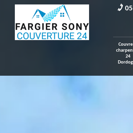
05
Couvre
charpen
24
Dordog