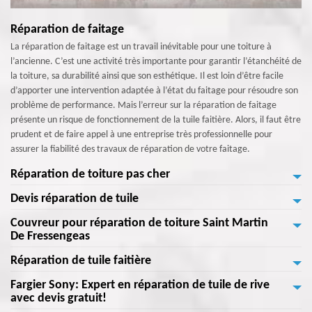
Réparation de faitage
La réparation de faitage est un travail inévitable pour une toiture à
l’ancienne. C’est une activité très importante pour garantir l’étanchéité de
la toiture, sa durabilité ainsi que son esthétique. Il est loin d’être facile
d’apporter une intervention adaptée à l’état du faitage pour résoudre son
problème de performance. Mais l’erreur sur la réparation de faitage
présente un risque de fonctionnement de la tuile faitière. Alors, il faut être
prudent et de faire appel à une entreprise très professionnelle pour
assurer la fiabilité des travaux de réparation de votre faitage.
Réparation de toiture pas cher
Devis réparation de tuile
Le travail d’entretien et la réparation d’une toiture sont des opérations
incontournables si vous souhaitons bénéficier une toiture en parfaite
Couvreur pour réparation de toiture Saint Martin
Protéger toute les pièces de votre maison contre la pénétration des eaux
étanchéité et avec un aspect esthétique très présentable. Cela ne veut pas
De Fressengeas
de la pluie à l’intérieur de votre habitat. Une tuile ne mauvaise peut
dire que vous devrez engager un prestataire avec un prix très cher pour
présenter un problème d’humidité qui se manifeste par une fuite ou une
Réparation de tuile faitière
garder ou remettre la bonne qualité de votre toiture. Avec nous, vous
Fargier Sony est un couvreur expert en réparation de tout type de la
infiltration d’eau. Alors, si vous n’arrivez pas à réparer à temps et
pouvez économiser la part de votre budget mais exercer un travail de
toiture. Nous disposons une compétence suffisante pour réparer toute
Fargier Sony: Expert en réparation de tuile de rive
correctement votre tuile en mauvais état, vous risquez de devenir victime
Une tuile faitière est un élément très important pour le bon
réparation de toiture très adaptée à l’état et au type de votre toiture. Si
forme de problème de fonctionnement de la couverture de maison. Notre
avec devis gratuit!
d’un mauvais fonctionnement de votre tuile comme la perte de
fonctionnement de la couverture de la maison. Sa fonction c’est de
vous êtes intéressé, merci de nous contacter directement.
professionnalisme nous force à ne pas arrêter tant que vous êtes satisfaits