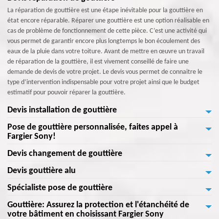
La réparation de gouttière est une étape inévitable pour la gouttière en
état encore réparable. Réparer une gouttière est une option réalisable en
cas de problème de fonctionnement de cette pièce. C’est une activité qui
vous permet de garantir encore plus longtemps le bon écoulement des
eaux de la pluie dans votre toiture. Avant de mettre en œuvre un travail
de réparation de la gouttière, il est vivement conseillé de faire une
demande de devis de votre projet. Le devis vous permet de connaitre le
type d’intervention indispensable pour votre projet ainsi que le budget
estimatif pour pouvoir réparer la gouttière.
Devis installation de gouttière
Pose de gouttière personnalisée, faites appel à
Une gouttière est une pièce complémentaire pour la parfaite étanchéité
Fargier Sony!
de la couverture de la maison. Tout type de toiture nécessite une gouttière
en bon fonctionnement pour l’aider à gérer l’écoulement des eaux de la
Devis changement de gouttière
Vous envisagez d'installer une gouttière et vous recherchez des tarifs
pluie en vue d’éviter la stagnation des eaux pluviaux. L’installation de la
compétitifs? Contactez Fargier Sony à Saint Barthelemy De Bussiere 24360
Devis gouttière alu
gouttière n’est pas un besoin de luxe, ni une question d’esthétique. C’est
Le travail de changement de la gouttière est un événement économique
pour obtenir un devis personnalisé et bénéficier de conseils gratuits de
particulièrement pour conserver la force de résistance de votre toiture
important pour la famille. Pour changer une gouttière, il faut disposer un
notre équipe expérimentée. Nous vous proposons un devis détaillé adapté
Spécialiste pose de gouttière
Une gouttière fabriquée en alu est capable de résister contre tout type
malgré les attaques climatiques. Alors, faite dès maintenant la demande
budget assez important. Donc, pour assurer la stabilité de vie économique
à vos besoins spécifiques pour l'installation de votre gouttière. Optez pour
d’intervention pendant au moins 20 ans. Mais pour prolonger et améliorer
de devis pour préparer votre budget pour l’installation de votre gouttière.
d’une famille, il est indispensable de prendre toute les précautions
Gouttière: Assurez la protection et l'étanchéité de
une gouttière efficace, résistante et durable, installée selon les normes
La pose de la gouttière est une activité très délicate. La qualité
la qualité de fonctionnement de votre gouttière, il est essentiel de bien
votre bâtiment en choisissant Fargier Sony
nécessaires pour assurer la réussite du projet et la satisfaction des besoins
professionnelles. Contactez-nous par téléphone ou par email pour toute
d’intervention d’un prestataire joue un rôle important sur la qualité de