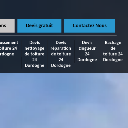
ons
Devis gratuit
Contactez Nous
ussement
Devis
Devis
Devis
Bachage
oiture 24
nettoyage
réparation
zingueur
de
rdogne
de toiture
de toiture
24
toiture 24
24
24
Dordogne
Dordogne
Dordogne
Dordogne