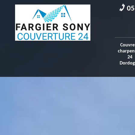
05
Couvre
charpen
24
Dordog