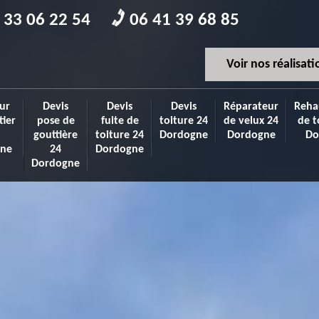
 33 06 22 54
06 41 39 68 85
Voir nos réalisati
ur
Devis
Devis
Devis
Réparateur
Reha
tier
pose de
fuite de
toiture 24
de velux 24
de t
gouttière
toiture 24
Dordogne
Dordogne
Do
ne
24
Dordogne
Dordogne