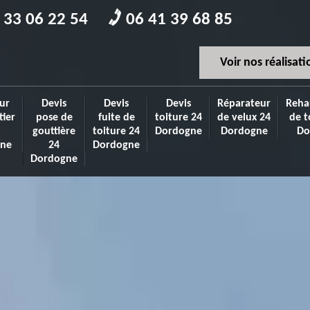
 33 06 22 54
06 41 39 68 85
Voir nos réalisati
ur
Devis
Devis
Devis
Réparateur
Reha
tier
pose de
fuite de
toiture 24
de velux 24
de t
gouttière
toiture 24
Dordogne
Dordogne
Do
ne
24
Dordogne
Dordogne