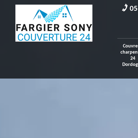
05
Couvre
charpen
24
Dordog