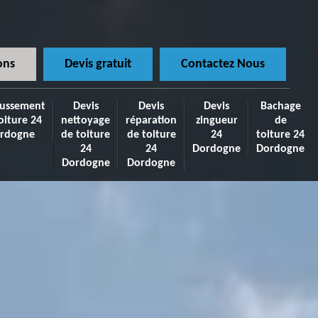
ons
Devis gratuit
Contactez Nous
ussement
Devis
Devis
Devis
Bachage
oiture 24
nettoyage
réparation
zingueur
de
rdogne
de toiture
de toiture
24
toiture 24
24
24
Dordogne
Dordogne
Dordogne
Dordogne