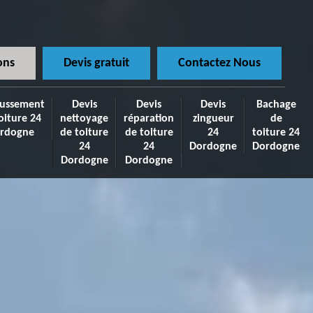
ons
Devis gratuit
Contactez Nous
ussement
Devis
Devis
Devis
Bachage
oiture 24
nettoyage
réparation
zingueur
de
rdogne
de toiture
de toiture
24
toiture 24
24
24
Dordogne
Dordogne
Dordogne
Dordogne