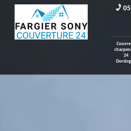
05
Couvre
charpen
24
Dordog