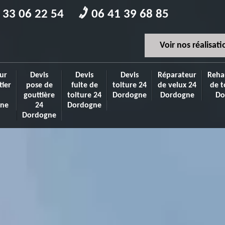
 33 06 22 54
06 41 39 68 85
Voir nos réalisati
ur
Devis
Devis
Devis
Réparateur
Reha
tier
pose de
fuite de
toiture 24
de velux 24
de t
gouttière
toiture 24
Dordogne
Dordogne
Do
ne
24
Dordogne
Dordogne