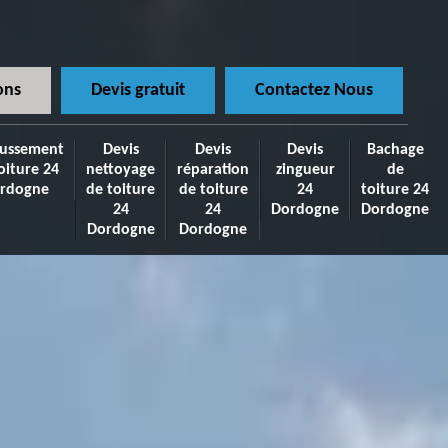
ons
Devis gratuit
Contactez Nous
ussement
Devis
Devis
Devis
Bachage
oiture 24
nettoyage
réparation
zingueur
de
rdogne
de toiture
de toiture
24
toiture 24
24
24
Dordogne
Dordogne
Dordogne
Dordogne