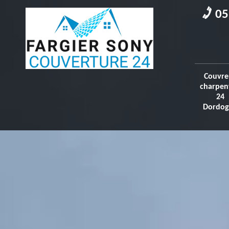
05
Couvre
charpen
24
Dordog