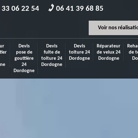
 33 06 22 54
06 41 39 68 85
Voir nos réalisati
ur
Devis
Devis
Devis
Réparateur
Reha
tier
pose de
fuite de
toiture 24
de velux 24
de t
gouttière
toiture 24
Dordogne
Dordogne
Do
ne
24
Dordogne
Dordogne