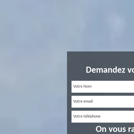
Demandez vo
On vous r