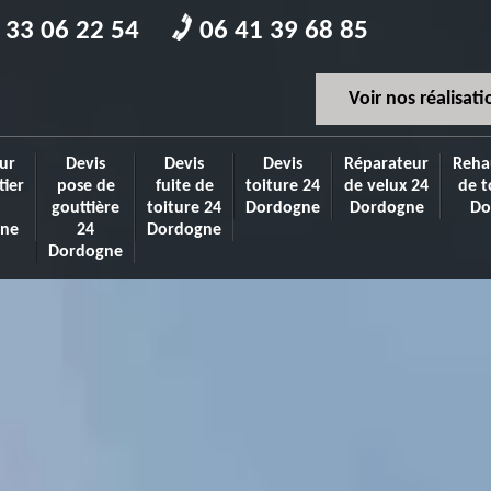
 33 06 22 54
06 41 39 68 85
Voir nos réalisati
ur
Devis
Devis
Devis
Réparateur
Reha
tier
pose de
fuite de
toiture 24
de velux 24
de t
gouttière
toiture 24
Dordogne
Dordogne
Do
ne
24
Dordogne
Dordogne