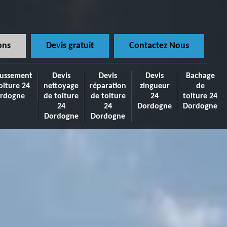
ons
Devis gratuit
Contactez Nous
ussement
Devis
Devis
Devis
Bachage
oiture 24
nettoyage
réparation
zingueur
de
rdogne
de toiture
de toiture
24
toiture 24
24
24
Dordogne
Dordogne
Dordogne
Dordogne