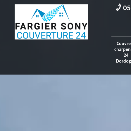
05
Couvre
charpen
24
Dordog